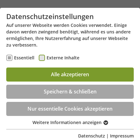
Zum Hauptinhalt springen
Datenschutzeinstellungen
Auf unserer Webseite werden Cookies verwendet. Einige
davon werden zwingend benötigt, während es uns andere
ermöglichen, Ihre Nutzererfahrung auf unserer Webseite
zu verbessern.
Essentiell
Externe Inhalte
Klotzbahn 3 - 42105 Wuppertal
Menü
Alle akzeptieren
Speichern & schließen
Nur essentielle Cookies akzeptieren
Weitere Informationen anzeigen
Essentiell
Essentielle Cookies werden für grundlegende
Datenschutz
|
Impressum