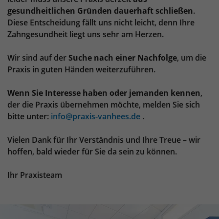
Anbieter
TYPO3
gesundheitlichen Gründen dauerhaft schließen
.
Diese Entscheidung fällt uns nicht leicht, denn Ihre
Laufzeit
1 Jahr
Zahngesundheit liegt uns sehr am Herzen.
Enthält die gewählten Tracking-Optin-
Zweck
Einstellungen.
Wir sind auf der
Suche nach einer Nachfolge
, um die
Praxis in guten Händen weiterzuführen.
Wenn Sie Interesse haben oder jemanden kennen
,
der die Praxis übernehmen möchte, melden Sie sich
bitte unter:
info@praxis-vanhees.de
.
Vielen Dank für Ihr Verständnis und Ihre Treue – wir
hoffen, bald wieder für Sie da sein zu können.
Ihr Praxisteam