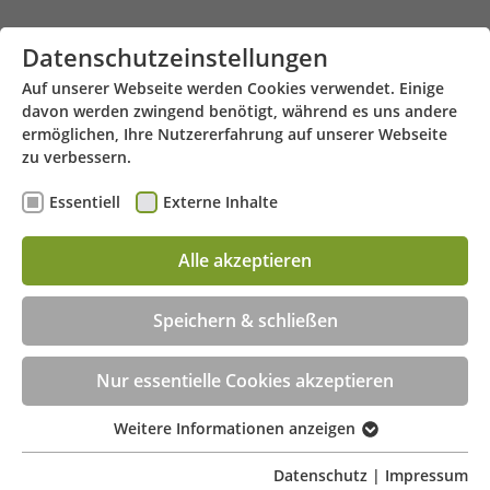
Zum Hauptinhalt springen
Datenschutzeinstellungen
Auf unserer Webseite werden Cookies verwendet. Einige
davon werden zwingend benötigt, während es uns andere
ermöglichen, Ihre Nutzererfahrung auf unserer Webseite
zu verbessern.
Essentiell
Externe Inhalte
Klotzbahn 3 - 42105 Wuppertal
Menü
Alle akzeptieren
Speichern & schließen
Nur essentielle Cookies akzeptieren
Weitere Informationen anzeigen
Essentiell
Essentielle Cookies werden für grundlegende
Datenschutz
|
Impressum