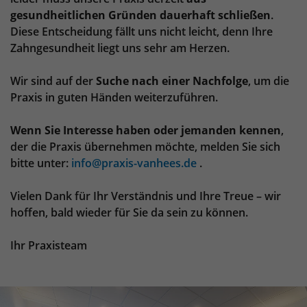
Anbieter
TYPO3
gesundheitlichen Gründen dauerhaft schließen
.
Diese Entscheidung fällt uns nicht leicht, denn Ihre
Laufzeit
1 Jahr
Zahngesundheit liegt uns sehr am Herzen.
Enthält die gewählten Tracking-Optin-
Zweck
Einstellungen.
Wir sind auf der
Suche nach einer Nachfolge
, um die
Praxis in guten Händen weiterzuführen.
Wenn Sie Interesse haben oder jemanden kennen
,
der die Praxis übernehmen möchte, melden Sie sich
bitte unter:
info@praxis-vanhees.de
.
Vielen Dank für Ihr Verständnis und Ihre Treue – wir
hoffen, bald wieder für Sie da sein zu können.
Ihr Praxisteam